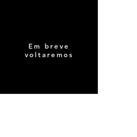
Em breve
voltaremos