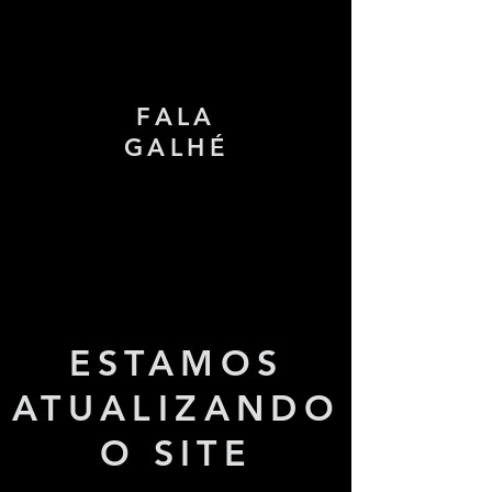
FALA
GALHÉ
ESTAMOS
ATUALIZANDO
O SITE